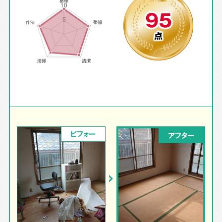
95
点
ビフォー
アフター