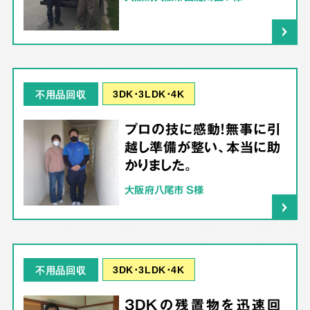
3DK･3LDK･4K
不用品回収
プロの技に感動！無事に引
越し準備が整い、本当に助
かりました。
大阪府八尾市 S様
3DK･3LDK･4K
不用品回収
3DKの残置物を迅速回