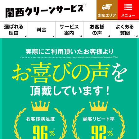
対応エリア
メニュー
選ばれる
サービス
お客様
よくある
料金
理由
案内
の声
質問
実際にご利用頂いたお客様より