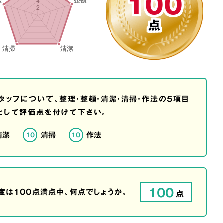
100
点
タッフについて、整理・整頓・清潔・清掃・作法の5項目
として評価点を付けて下さい。
清潔
清掃
作法
10
10
100
は100点満点中、何点でしょうか。
点