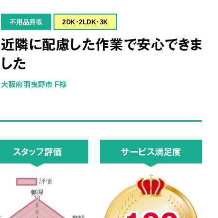
不用品回収
2DK･2LDK･3K
近隣に配慮した作業で安心できま
した
大阪府羽曳野市 F様
スタッフ評価
サービス満足度