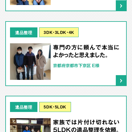
3DK･3LDK･4K
遺品整理
専門の方に頼んで本当に
よかったと思えました。
京都府京都市下京区 E様
5DK･5LDK
遺品整理
家族では片付け切れない
5LDKの遺品整理を依頼。