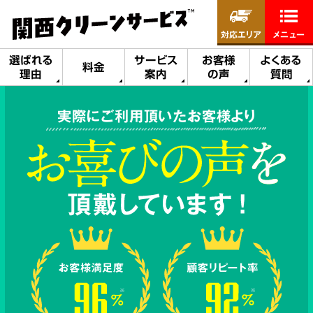
対応エリア
メニュー
選ばれる
サービス
お客様
よくある
料金
理由
案内
の声
質問
実際にご利用頂いたお客様より