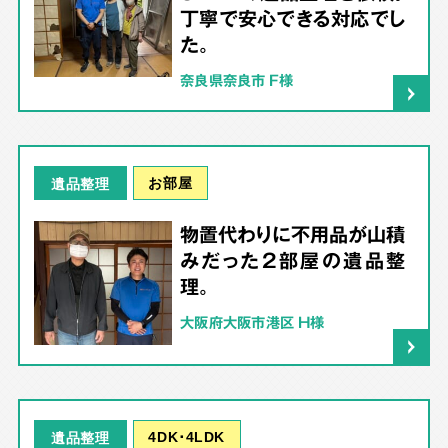
丁寧で安心できる対応でし
た。
奈良県奈良市 F様
お部屋
遺品整理
物置代わりに不用品が山積
みだった2部屋の遺品整
理。
大阪府大阪市港区 H様
4DK･4LDK
遺品整理