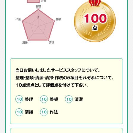
100
点
当日お伺いしましたサービススタッフについて、
整理・整頓・清潔・清掃・作法の5項目それぞれについて、
10点満点として評価点を付けて下さい。
整理
整頓
清潔
10
10
10
清掃
作法
10
10