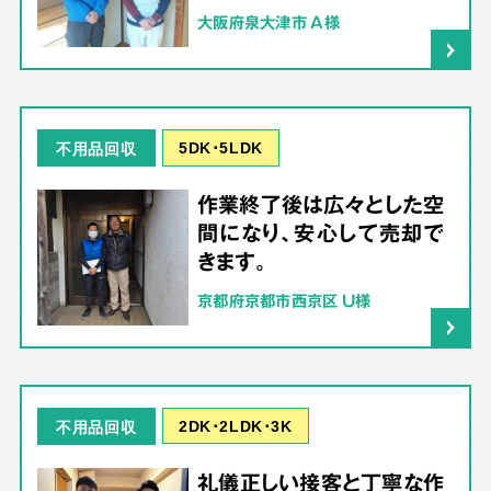
大阪府泉大津市 A様
5DK･5LDK
不用品回収
作業終了後は広々とした空
間になり、安心して売却で
きます。
京都府京都市西京区 U様
2DK･2LDK･3K
不用品回収
礼儀正しい接客と丁寧な作