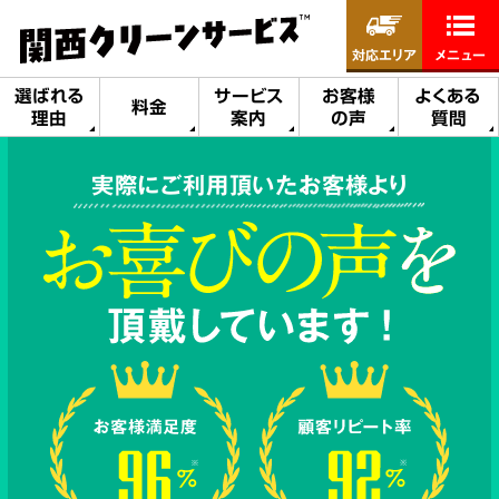
対応エリア
メニュー
選ばれる
サービス
お客様
よくある
料金
理由
案内
の声
質問
実際にご利用頂いたお客様より