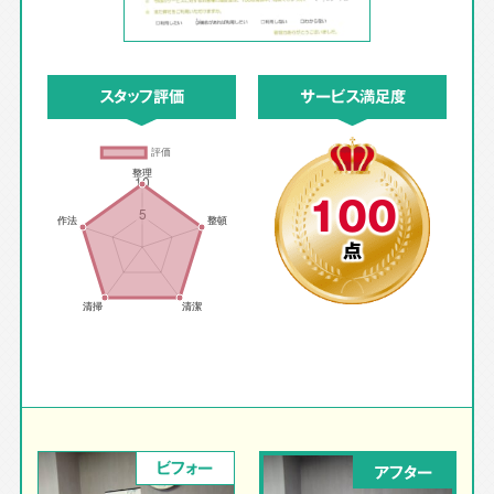
スタッフ評価
サービス満足度
100
点
ビフォー
アフター