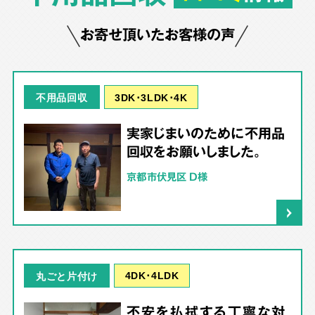
お寄せ頂いたお客様の声
3DK･3LDK･4K
不用品回収
実家じまいのために不用品
回収をお願いしました。
京都市伏見区 D様
4DK･4LDK
丸ごと片付け
不安を払拭する丁寧な対