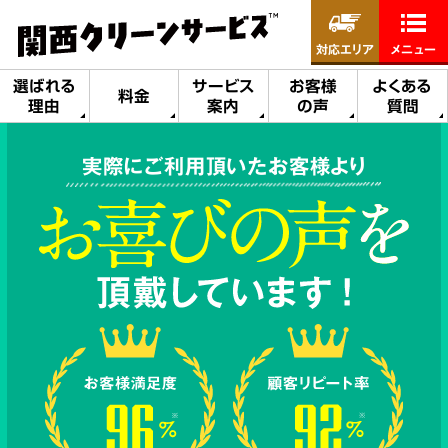
対応エリア
メニュー
選ばれる
サービス
お客様
よくある
料金
理由
案内
の声
質問
実際にご利用頂いたお客様より