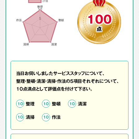
100
点
当日お伺いしましたサービススタッフについて、
整理・整頓・清潔・清掃・作法の5項目それぞれについて、
10点満点として評価点を付けて下さい。
整理
整頓
清潔
10
10
10
清掃
作法
10
10