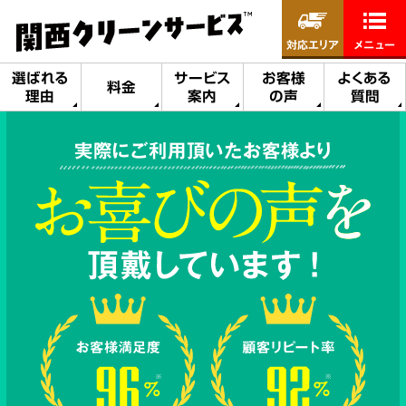
対応エリア
メニュー
選ばれる
サービス
お客様
よくある
料金
理由
案内
の声
質問
実際にご利用頂いたお客様より