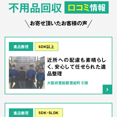
不用品回収
口コミ
情報
お寄せ頂いたお客様の声
6DK以上
遺品整理
近所への配慮も素晴らし
く、安心して任せられた遺
品整理
大阪府豊能郡豊能町 E様
5DK･5LDK
遺品整理