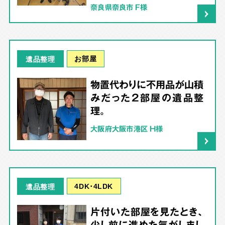
奈良県奈良市 F様
お部屋
遺品整理
物置代わりに不用品が山積
みだった2部屋の遺品整
理。
大阪府大阪市港区 H様
4DK･4LDK
遺品整理
片付いた部屋を見たとき、
少し前に進めた気がしまし