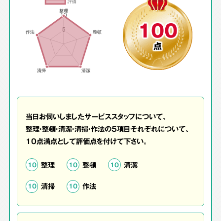
100
点
当日お伺いしましたサービススタッフについて、
整理・整頓・清潔・清掃・作法の5項目それぞれについて、
10点満点として評価点を付けて下さい。
整理
整頓
清潔
10
10
10
清掃
作法
10
10