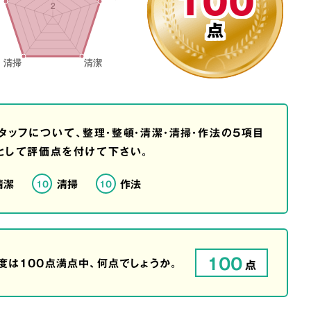
100
点
タッフについて、整理・整頓・清潔・清掃・作法の5項目
として評価点を付けて下さい。
清潔
清掃
作法
10
10
100
は100点満点中、何点でしょうか。
点