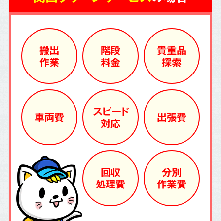
搬出
階段
貴重品
作業
料金
探索
スピード
車両費
出張費
対応
回収
分別
処理費
作業費