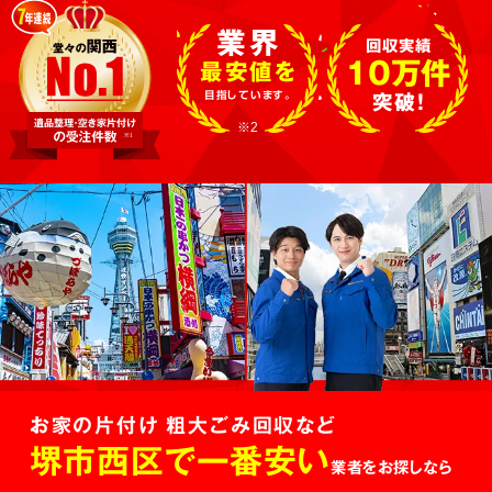
業界
回収実績
10万件
最安値を
目指しています。
突破!
※2
お家の片付け 粗大ごみ回収など
堺市西区で一番安い
業者をお探しなら