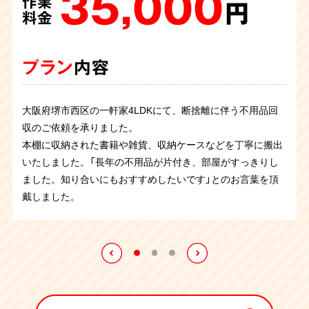
35,000
150,000
作業
作業
円
円
69,000
料金
料金
作業
円
料金
プラン
プラン
内容
内容
プラン
内容
大阪府堺市西区の一軒家4LDKにて、断捨離に伴う不用品回
施設に入所されるとのことで不用品回収のご依頼です。棚や
収のご依頼を承りました。
タンス、テーブル、ベット、布団など家具や寝具を回収させ
息子さんが大きくなり出ていったお部屋を片付けて綺麗にし
本棚に収納された書籍や雑貨、収納ケースなどを丁寧に搬出
ていただきました。大きくて重い家具が多かったのですがス
てほしいとのご依頼を承りました。出ていかれた後は物置に
いたしました。「長年の不用品が片付き、部屋がすっきりし
タッフ3名でのお伺いで5時間程で搬出作業は完了致しまし
なっていたとのことですが、物はそこまで多くなく、作業は
ました。知り合いにもおすすめしたいです」とのお言葉を頂
た、
スムーズに進み、スタッフ2名の2時間程で終えることができ
戴しました。
ました。