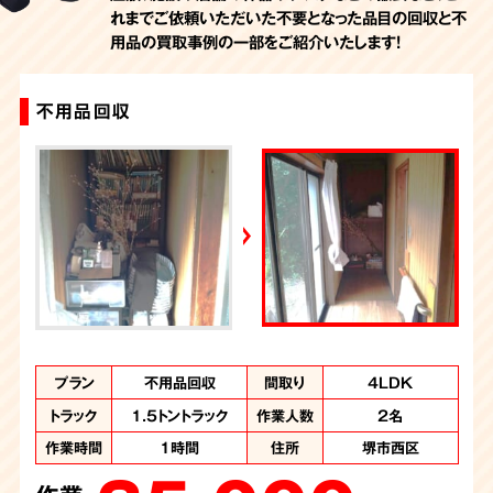
れまでご依頼いただいた不要となった品目の回収と不
用品の買取事例の一部をご紹介いたします！
不用品回収
お部屋の片付け
不用品回収
プラン
プラン
プラン
1.5トントラック積
不用品回収
不用品回収
間取り
間取り
間取り
部屋の一部
4LDK
2DK
み放題プラン
トラック
トラック
1.5トントラック
2トントラック
作業人数
作業人数
2名
3名
トラック
1.5トントラック
作業人数
2人
作業時間
作業時間
1時間
5時間
住所
住所
大阪府堺市西区
堺市西区
作業時間
2時間
住所
大阪府堺市西区 K
様