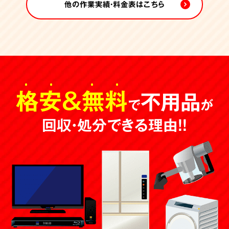
他の作業実績・料金表はこちら
格安
＆
無料
不用品
で
が
回収・処分できる理由！！