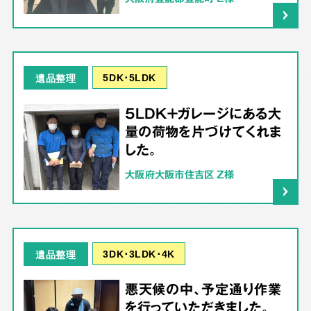
5DK･5LDK
遺品整理
5LDK＋ガレージにある大
量の荷物を片づけてくれま
した。
大阪府大阪市住吉区 Z様
3DK･3LDK･4K
遺品整理
悪天候の中、予定通り作業
を行っていただきました。