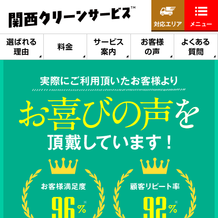
対応エリア
メニュー
選ばれる
サービス
お客様
よくある
料金
理由
案内
の声
質問
実際にご利用頂いたお客様より