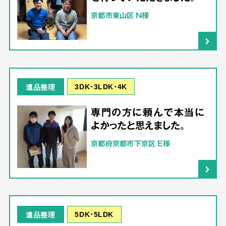
京都市東山区 N様
3DK･3LDK･4K
遺品整理
専門の方に頼んで本当に
よかったと思えました。
京都府京都市下京区 E様
5DK･5LDK
遺品整理