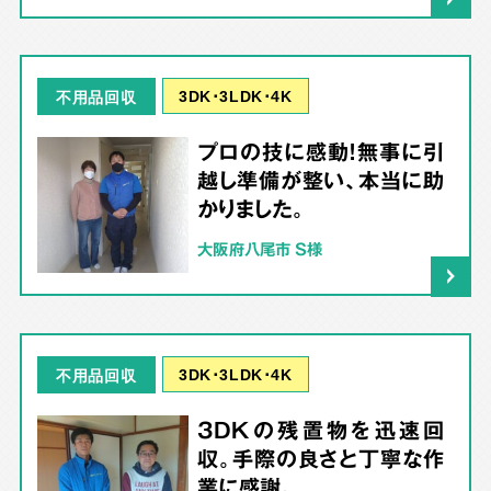
3DK･3LDK･4K
不用品回収
プロの技に感動！無事に引
越し準備が整い、本当に助
かりました。
大阪府八尾市 S様
3DK･3LDK･4K
不用品回収
3DKの残置物を迅速回
収。手際の良さと丁寧な作
業に感謝。