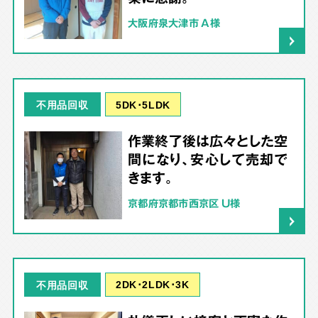
大阪府泉大津市 A様
5DK･5LDK
不用品回収
作業終了後は広々とした空
間になり、安心して売却で
きます。
京都府京都市西京区 U様
2DK･2LDK･3K
不用品回収