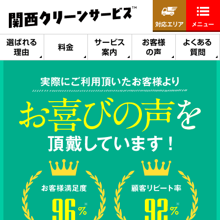
対応エリア
メニュー
選ばれる
サービス
お客様
よくある
料金
理由
案内
の声
質問
実際にご利用頂いたお客様より