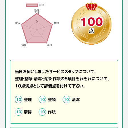
100
点
当日お伺いしましたサービススタッフについて、
整理・整頓・清潔・清掃・作法の5項目それぞれについて、
10点満点として評価点を付けて下さい。
整理
整頓
清潔
10
10
10
清掃
作法
10
10