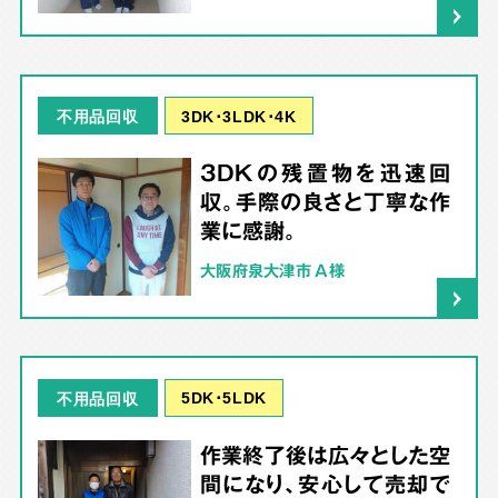
3DK･3LDK･4K
不用品回収
3DKの残置物を迅速回
収。手際の良さと丁寧な作
業に感謝。
大阪府泉大津市 A様
5DK･5LDK
不用品回収
作業終了後は広々とした空
間になり、安心して売却で