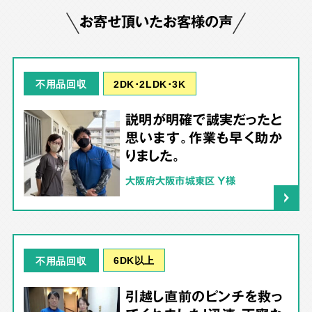
お寄せ頂いたお客様の声
2DK･2LDK･3K
不用品回収
説明が明確で誠実だったと
思います。作業も早く助か
りました。
大阪府大阪市城東区 Y様
6DK以上
不用品回収
引越し直前のピンチを救っ