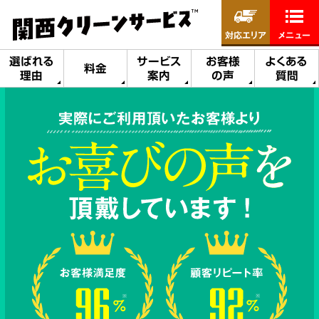
対応エリア
メニュー
選ばれる
サービス
お客様
よくある
料金
理由
案内
の声
質問
実際にご利用頂いたお客様より