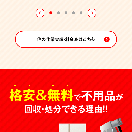
他の作業実績・料金表はこちら
格安
＆
無料
不用品
で
が
回収・処分できる理由！！