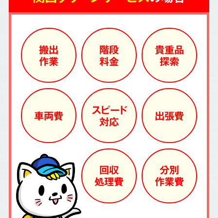
搬出
階段
貴重品
作業
料金
探索
スピード
車両費
出張費
対応
回収
分別
処理費
作業費