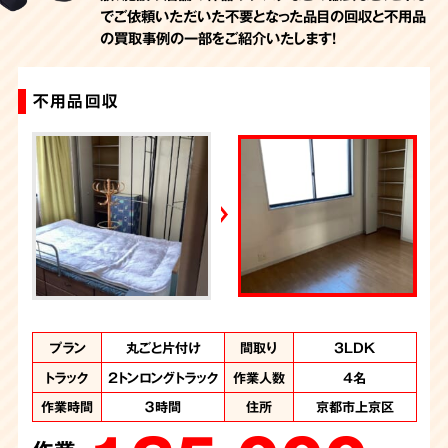
でご依頼いただいた不要となった品目の回収と不用品
の買取事例の一部をご紹介いたします！
不用品回収
一軒家丸ごとお片付け・生前整理
不用品回収
一軒家丸ごと片付け
お部屋の丸ごと片付け・生前整理
作業内容
プラン
プラン
プラン
プラン
まるごとお片付け・
お部屋の丸ごと片
まるごとお片付け
丸ごと片付け
不用品回収
間取り
間取り
間取り
間取り
間取り
お部屋の一部
9LDK+物置
3LDK
4LDK
2DK
付け・生前整理
生前整理
トラック
トラック
トラック
2トンロングトラック
2トンロングトラック
2トントラック
作業人数
作業人数
作業人数
各5名
4名
2名
トラック
トラック
2トンロングトラック
2トントラック
作業人数
作業人数
5名
3名
作業時間
作業時間
作業時間
３時間
2時間
2日
住所
住所
住所
京都市上京区
京都市上京区
京都市上京区
作業時間
作業時間
4時間半
8時間
住所
住所
京都市上京区
京都市上京区