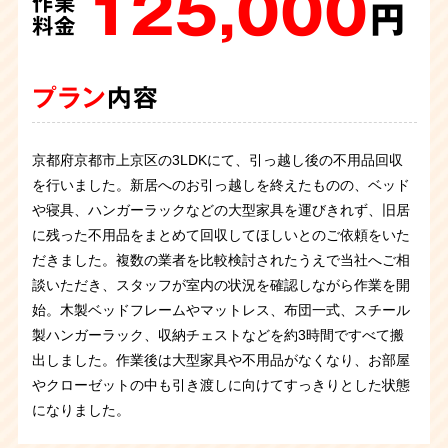
125,000
74,000
500,000
作業
作業
作業
245,000
99,000
円
円
円
作業
作業
料金
料金
料金
円
円
料金
料金
プラン
プラン
プラン
内容
内容
内容
プラン
プラン
内容
内容
京都府京都市上京区の3LDKにて、引っ越し後の不用品回収
京都府京都市上京区の一軒家5DKにて、不用品回収のご依頼
家の売却に伴い一軒家丸ごとお片付けのご依頼を頂きまし
ご高齢のお母さまが住み慣れた家から引越し、息子さまと同
1人暮らしのお母さまが施設へ移られるとのことで、生前整
を行いました。新居へのお引っ越しを終えたものの、ベッド
を承りました。
た。スタッフ5名でお伺いし、2日間に分けての作業でした。
居するとのことで生前整理を承りました。息子さま立ち会い
理を兼ねてお部屋の丸ごと片付けを承りました。ご依頼者様
や寝具、ハンガーラックなどの大型家具を運びきれず、旧居
ご依頼主様は、ご実家から出て一人暮らしをするそうで、新
冷蔵庫やタンスなどの大きなもの運び出しから食器などの細
のもと必要品と不用品を仕分け、家具・家電など不用品を回
立ち会いのもと必要品と不用品を仕分けし、家具・家電など
に残った不用品をまとめて回収してほしいとのご依頼をいた
居にもっていけないものをすべて回収してほしいとの子ご依
かな物の仕分けまで、全ての不用品を回収させていただきま
収させていただきました。お部屋が広く導線が長いため、事
大量の不用品を回収させていただきました。今回はスタッフ
だきました。複数の業者を比較検討されたうえで当社へご相
頼でした。ご依頼主様と相談をしながら回収作業をさせてい
した。9LDKという大変広いお家でしたが無事にトラブルも
故の無いよう慎重に運び出しを行い、無事にトラブルなく5
3名でのお伺いで、4時間半ほどで全ての搬出作業が終わりま
談いただき、スタッフが室内の状況を確認しながら作業を開
ただきました。
なく作業は完了致しました。
名のスタッフのお伺いで8時間程で完了致しました
した。
始。木製ベッドフレームやマットレス、布団一式、スチール
製ハンガーラック、収納チェストなどを約3時間ですべて搬
出しました。作業後は大型家具や不用品がなくなり、お部屋
やクローゼットの中も引き渡しに向けてすっきりとした状態
になりました。