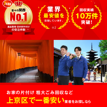
業界
回収実績
10万件
最安値を
目指しています。
突破!
※2
お家の片付け 粗大ごみ回収など
上京区で一番安い
業者をお探しなら