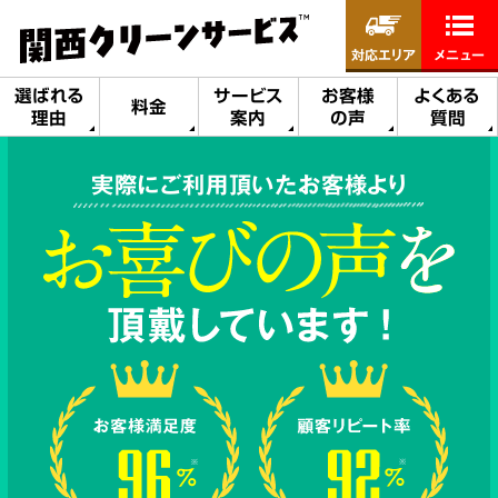
対応エリア
メニュー
選ばれる
サービス
お客様
よくある
料金
理由
案内
の声
質問
実際にご利用頂いたお客様より