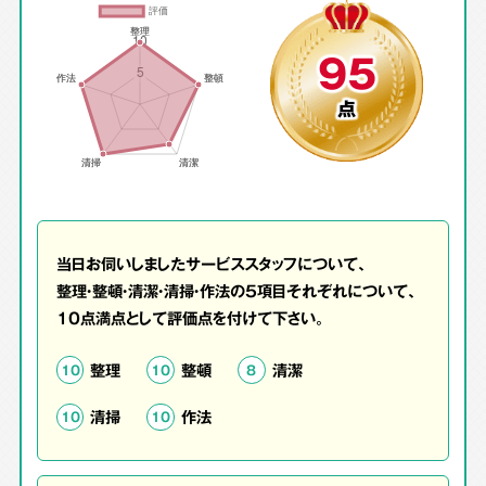
95
点
当日お伺いしましたサービススタッフについて、
整理・整頓・清潔・清掃・作法の5項目それぞれについて、
10点満点として評価点を付けて下さい。
整理
整頓
清潔
10
10
8
清掃
作法
10
10