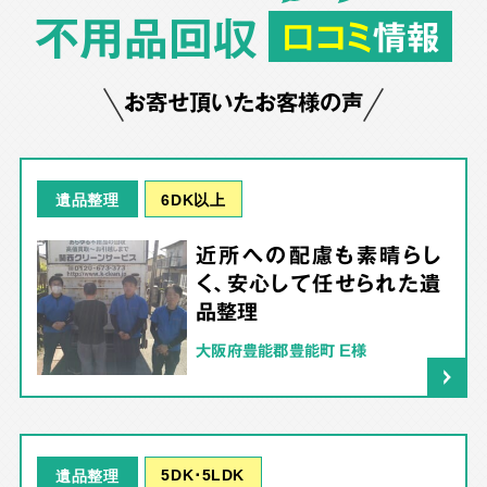
不用品回収
口コミ
情報
お寄せ頂いたお客様の声
6DK以上
遺品整理
近所への配慮も素晴らし
く、安心して任せられた遺
品整理
大阪府豊能郡豊能町 E様
5DK･5LDK
遺品整理