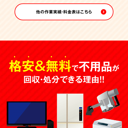
他の作業実績・料金表はこちら
格安
＆
無料
不用品
で
が
回収・処分できる理由！！