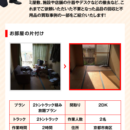
ミ屋敷、施設や店舗の什器やデスクなどの撤去など、こ
れまでご依頼いただいた不要となった品目の回収と不
用品の買取事例の一部をご紹介いたします！
お部屋の片付け
不用品回収
不用品回収
不用品回収
プラン
プラン
プラン
プラン
1.5トントラック積
2トントラック積み
不用品回収
不用品回収
間取り
間取り
間取り
間取り
部屋の一部
2LDK
2LDK
2DK
み放題プラン
放題プラン
トラック
トラック
1.5トントラック
軽トラック
作業人数
作業人数
2名
2名
トラック
トラック
1.5トントラック
2トントラック
作業人数
作業人数
2名
2名
作業時間
作業時間
1時間30分
1時間
住所
住所
京都市南区
京都市南区
作業時間
作業時間
2時間
2時間
住所
住所
京都市南区
京都市南区