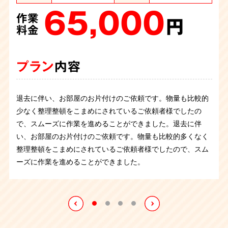
28,000
50,000
作業
作業
65,000
55,000
円
円
作業
作業
料金
料金
円
円
料金
料金
プラン
プラン
内容
内容
プラン
プラン
内容
内容
不用品の回収の依頼です。引っ越しの際にでた不用品を回収
京都府京都市南区のマンション2LDKにて、不用品回収のご
退去に伴い、お部屋のお片付けのご依頼です。物量も比較的
引っ越しで不用になる家具や寝具、家電などを回収させてい
してほしいとのことでした。テーブルや物干し竿、キャリー
依頼を承りました。
少なく整理整頓をこまめにされているご依頼者様でしたの
ただきました。金庫が重かったので慎重に気を付けて搬出
バック、棚などを回収させていただきました。スタッフ2名
引っ越しに伴い、新居に持っていけないものを全て回収して
で、スムーズに作業を進めることができました。退去に伴
し、トラブルなく無事に完了しました。今回はスタッフ2
名2
の1時間程で作業は完了しました。
ほしいとのご依頼でした。冷蔵庫、キッチン棚、電子レン
い、お部屋のお片付けのご依頼です。物量も比較的多くなく
時間で終えました。
ジ、リビングテーブル、椅子、タンス、照明器具などを回収
整理整頓をこまめにされているご依頼者様でしたので、スム
させていただきました。
ーズに作業を進めることができました。