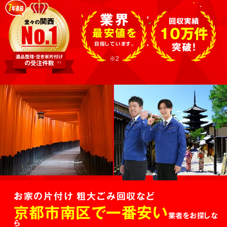
業界
回収実績
10万件
最安値を
目指しています。
突破!
※2
お家の片付け 粗大ごみ回収など
京都市南区で一番安い
業者をお探しな
ら