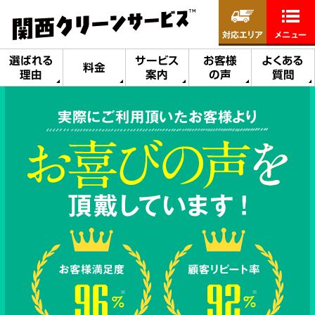
対応エリア
メニュー
選ばれる
サービス
お客様
よくある
料金
理由
案内
の声
質問
実際にご利用頂いたお客様より