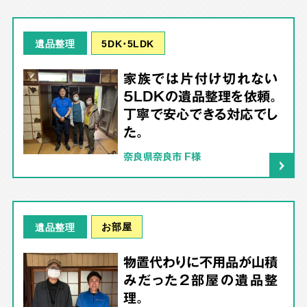
5DK･5LDK
遺品整理
家族では片付け切れない
5LDKの遺品整理を依頼。
丁寧で安心できる対応でし
た。
奈良県奈良市 F様
お部屋
遺品整理
物置代わりに不用品が山積
みだった2部屋の遺品整
理。