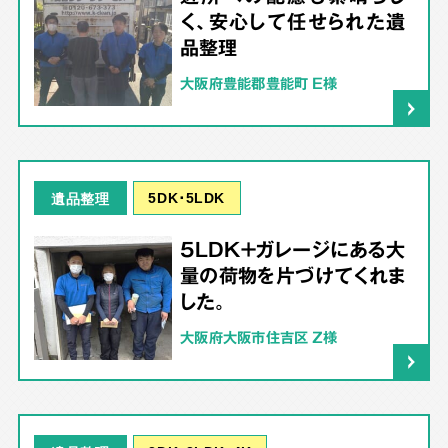
く、安心して任せられた遺
品整理
大阪府豊能郡豊能町 E様
5DK･5LDK
遺品整理
5LDK＋ガレージにある大
量の荷物を片づけてくれま
した。
大阪府大阪市住吉区 Z様