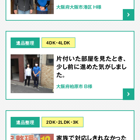
大阪府大阪市港区 H様
4DK･4LDK
遺品整理
片付いた部屋を見たとき、
少し前に進めた気がしまし
た。
大阪府柏原市 B様
2DK･2LDK･3K
遺品整理
家族で対応しきれなかった