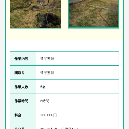
作業内容
遺品整理
間取り
遺品整理
作業人数
5名
作業時間
6時間
料金
260,000円
処分品
木、自転車、日用品など