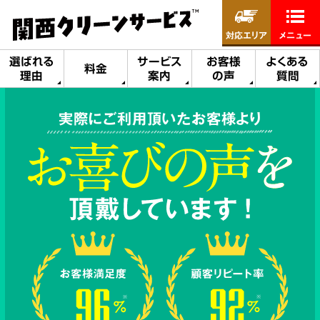
対応エリア
メニュー
選ばれる
サービス
お客様
よくある
料金
理由
案内
の声
質問
実際にご利用頂いたお客様より