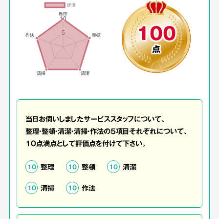
100
点
当日お伺いしましたサービススタッフについて、
整理・整頓・清潔・清掃・作法の5項目それぞれについて、
10点満点として評価点を付けて下さい。
整理
整頓
清潔
10
10
10
清掃
作法
10
10