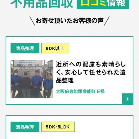
不用品回収
口コミ
情報
お寄せ頂いたお客様の声
6DK以上
遺品整理
近所への配慮も素晴らし
く、安心して任せられた遺
品整理
大阪府豊能郡豊能町 E様
5DK･5LDK
遺品整理