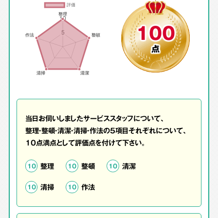
100
点
当日お伺いしましたサービススタッフについて、
整理・整頓・清潔・清掃・作法の5項目それぞれについて、
10点満点として評価点を付けて下さい。
整理
整頓
清潔
10
10
10
清掃
作法
10
10