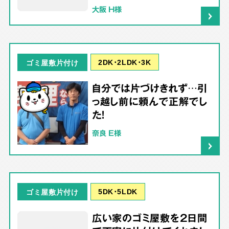
大阪 H様
2DK･2LDK･3K
ゴミ屋敷片付け
自分では片づけきれず…引
っ越し前に頼んで正解でし
た！
奈良 E様
5DK･5LDK
ゴミ屋敷片付け
広い家のゴミ屋敷を2日間