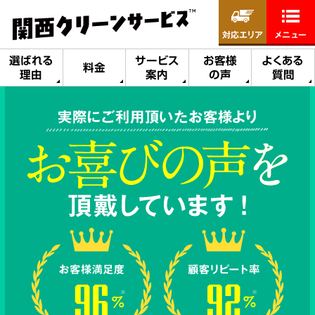
対応エリア
メニュー
選ばれる
サービス
お客様
よくある
料金
理由
案内
の声
質問
実際にご利用頂いたお客様より