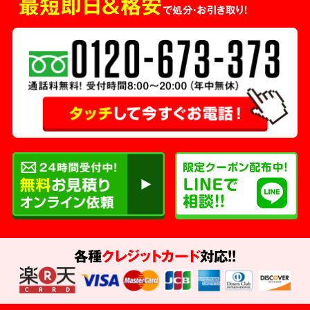
最短即日＆格安
で処分・お引き取り！
各種
クレジットカード
対応!!