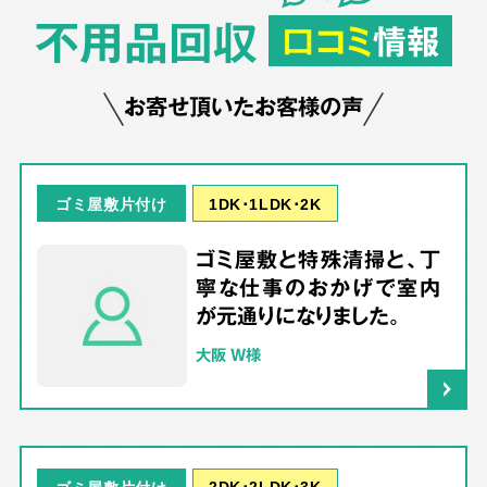
不用品回収
口コミ
情報
お寄せ頂いたお客様の声
1DK･1LDK･2K
ゴミ屋敷片付け
ゴミ屋敷と特殊清掃と、丁
寧な仕事のおかげで室内
が元通りになりました。
大阪 W様
2DK･2LDK･3K