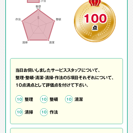
100
点
当日お伺いしましたサービススタッフについて、
整理・整頓・清潔・清掃・作法の5項目それぞれについて、
10点満点として評価点を付けて下さい。
整理
整頓
清潔
10
10
10
清掃
作法
10
10