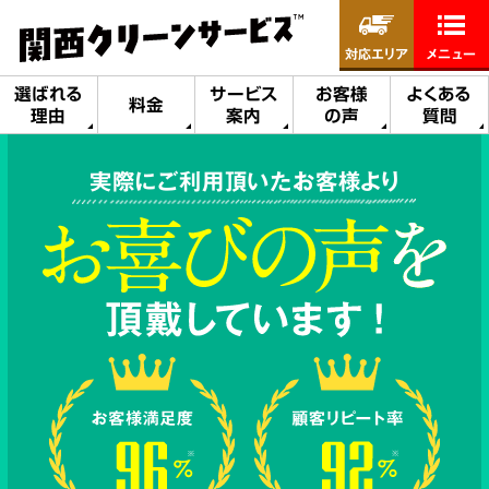
対応エリア
メニュー
選ばれる
サービス
お客様
よくある
料金
理由
案内
の声
質問
実際にご利用頂いたお客様より