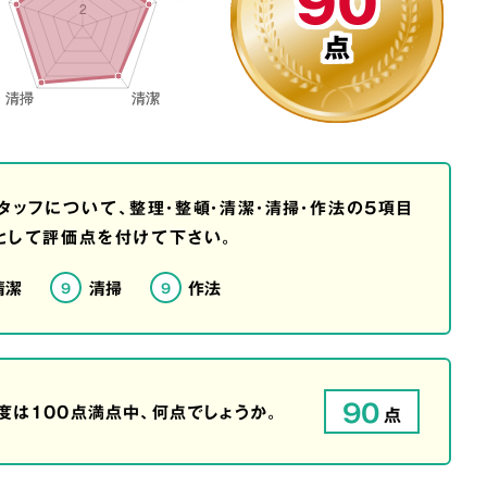
90
点
タッフについて、整理・整頓・清潔・清掃・作法の5項目
として評価点を付けて下さい。
清潔
清掃
作法
9
9
90
は100点満点中、何点でしょうか。
点