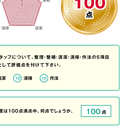
100
点
タッフについて、整理・整頓・清潔・清掃・作法の5項目
として評価点を付けて下さい。
清潔
清掃
作法
10
10
100
は100点満点中、何点でしょうか。
点