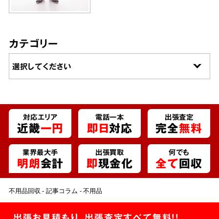
カテゴリー
対応エリア
電話一本
出張査定
近畿
一円
即日
対応
完全
無料
業界最大手
出張買取
何でも
明朗
会計
即
現金化
全て
回収
不用品回収
記事コラム
不用品
出張お見積もり、出張査定すべて無料!!