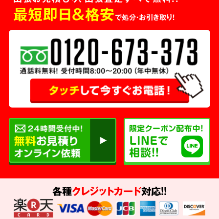
最短即日＆格安
で処分・お引き取り！
各種
クレジットカード
対応!!