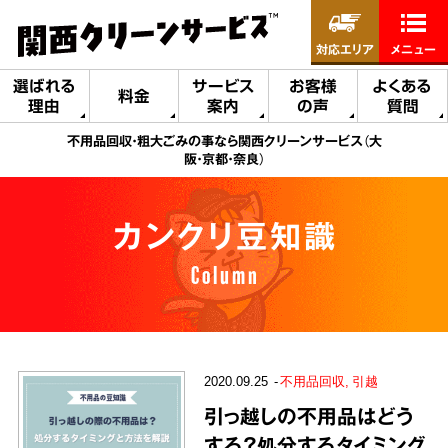
対応エリア
メニュー
選ばれる
サービス
お客様
よくある
料金
理由
案内
の声
質問
不用品回収・粗大ごみの事なら関西クリーンサービス（大
阪・京都・奈良）
カンクリ豆知識
Column
2020.09.25
不用品回収
引越
引っ越しの不用品はどう
する？処分するタイミング