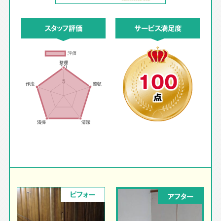
スタッフ評価
サービス満足度
100
点
ビフォー
アフター