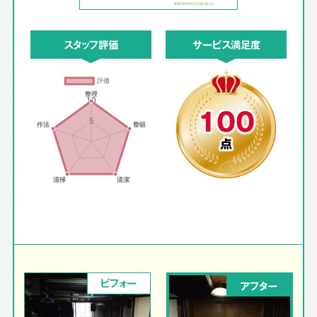
スタッフ評価
サービス満足度
100
点
ビフォー
アフター