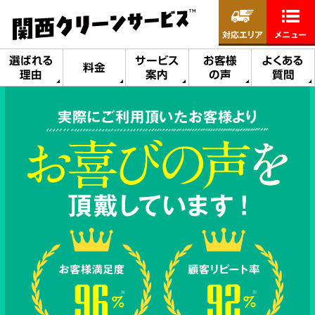
対応エリア
メニュー
選ばれる
サービス
お客様
よくある
料金
理由
案内
の声
質問
実際にご利用頂いたお客様より