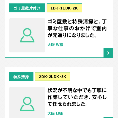
1DK･1LDK･2K
ゴミ屋敷片付け
ゴミ屋敷と特殊清掃と、丁
寧な仕事のおかげで室内
が元通りになりました。
大阪 W様
2DK･2LDK･3K
特殊清掃
状況が不明な中でも丁寧に
作業していただき、安心し
て任せられました。
大阪 U様