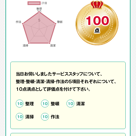
100
点
当日お伺いしましたサービススタッフについて、
整理・整頓・清潔・清掃・作法の5項目それぞれについて、
10点満点として評価点を付けて下さい。
整理
整頓
清潔
10
10
10
清掃
作法
10
10