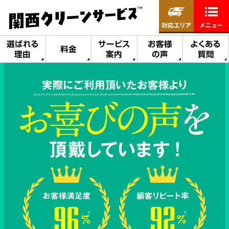
対応エリア
メニュー
選ばれる
サービス
お客様
よくある
料金
理由
案内
の声
質問
実際にご利用頂いたお客様より