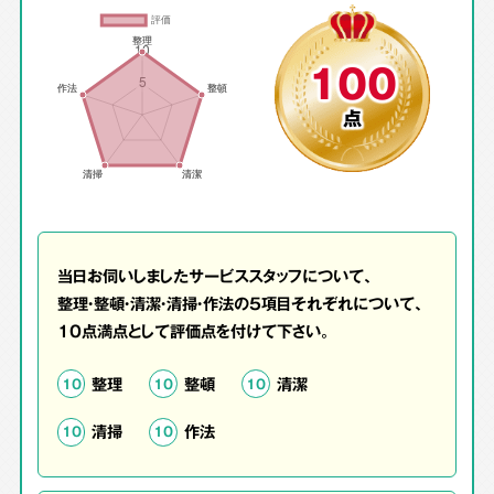
100
点
当日お伺いしましたサービススタッフについて、
整理・整頓・清潔・清掃・作法の5項目それぞれについて、
10点満点として評価点を付けて下さい。
整理
整頓
清潔
10
10
10
清掃
作法
10
10