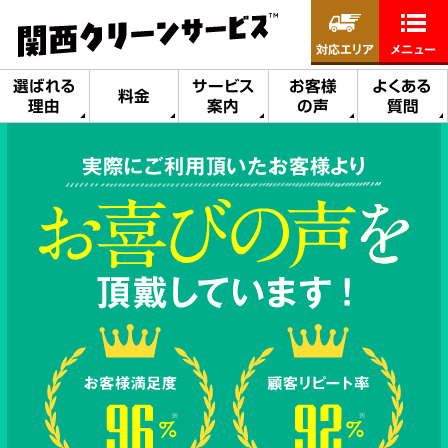
対応エリア
メニュー
選ばれる
サービス
お客様
よくある
料金
理由
案内
の声
質問
実際にご利用頂いたお客様より