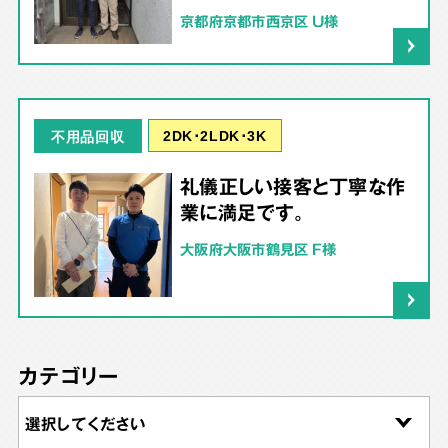
京都府京都市西京区 U様
2DK･2LDK･3K
不用品回収
礼儀正しい接客と丁寧な作
業に満足です。
大阪府大阪市鶴見区 F様
カテゴリー