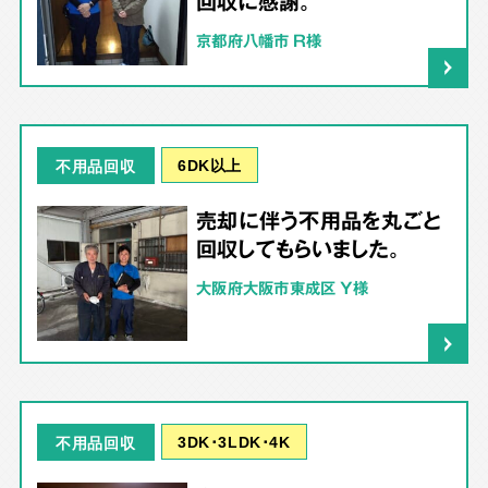
回収に感謝。
京都府八幡市 R様
6DK以上
不用品回収
売却に伴う不用品を丸ごと
回収してもらいました。
大阪府大阪市東成区 Y様
3DK･3LDK･4K
不用品回収