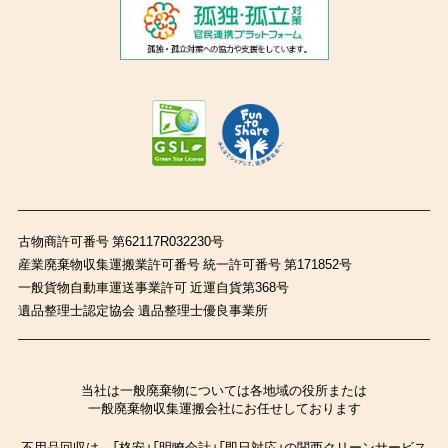
古物商許可番号 第62117R032230号
産業廃棄物収集運搬業許可番号 統一許可番号 第171852号
一般貨物自動車運送事業許可 近運自貨第368号
遺品整理士認定協会 遺品整理士優良事業所
当社は一般廃棄物については各地域の役所または
一般廃棄物収集運搬会社にお任せしております
不用品回収は、「格安」「明瞭会計」「即日対応」の関西クリーンサービス