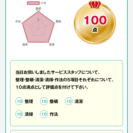
100
点
当日お伺いしましたサービススタッフについて、
整理・整頓・清潔・清掃・作法の5項目それぞれについて、
10点満点として評価点を付けて下さい。
整理
整頓
清潔
10
10
10
清掃
作法
10
10