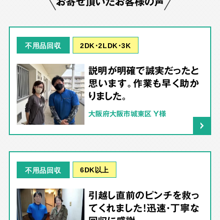
お寄せ頂いたお客様の声
2DK･2LDK･3K
不用品回収
説明が明確で誠実だったと
思います。作業も早く助か
りました。
大阪府大阪市城東区 Y様
6DK以上
不用品回収
引越し直前のピンチを救っ
てくれました！迅速・丁寧な