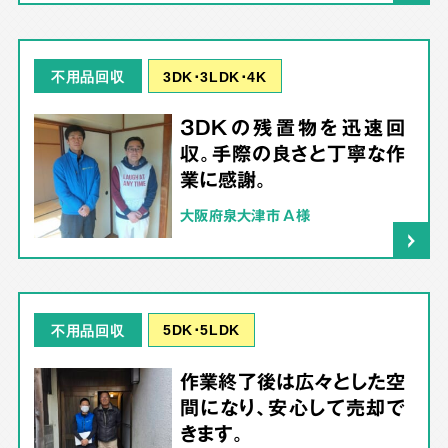
3DK･3LDK･4K
不用品回収
3DKの残置物を迅速回
収。手際の良さと丁寧な作
業に感謝。
大阪府泉大津市 A様
5DK･5LDK
不用品回収
作業終了後は広々とした空
間になり、安心して売却で
きます。