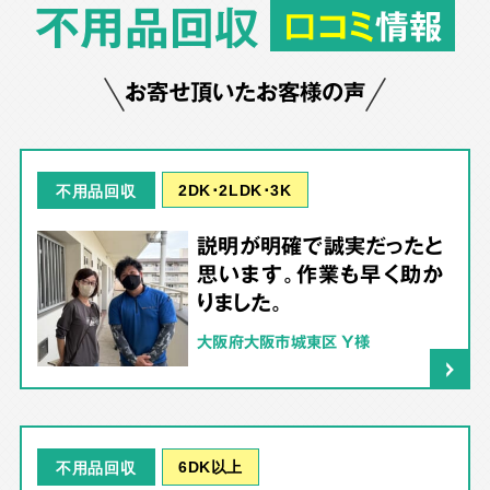
不用品回収
口コミ
情報
お寄せ頂いたお客様の声
2DK･2LDK･3K
不用品回収
説明が明確で誠実だったと
思います。作業も早く助か
りました。
大阪府大阪市城東区 Y様
6DK以上
不用品回収