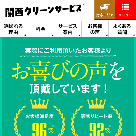
対応エリア
メニュー
選ばれる
サービス
お客様
よくある
料金
理由
案内
の声
質問
実際にご利用頂いたお客様より