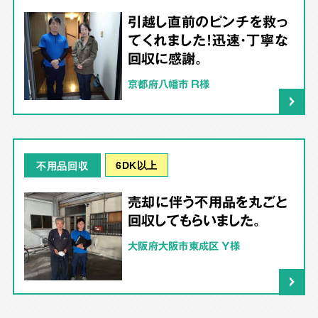
引越し直前のピンチを救っ
てくれました！迅速・丁寧な
回収に感謝。
京都府八幡市 R様
6DK以上
不用品回収
売却に伴う不用品を丸ごと
回収してもらいました。
大阪府大阪市東成区 Y様