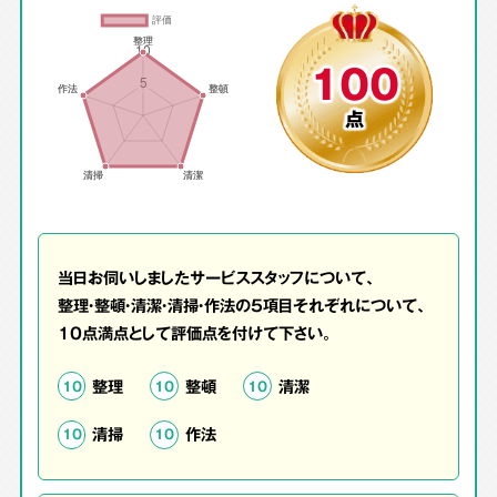
100
点
当日お伺いしましたサービススタッフについて、
整理・整頓・清潔・清掃・作法の5項目それぞれについて、
10点満点として評価点を付けて下さい。
整理
整頓
清潔
10
10
10
清掃
作法
10
10