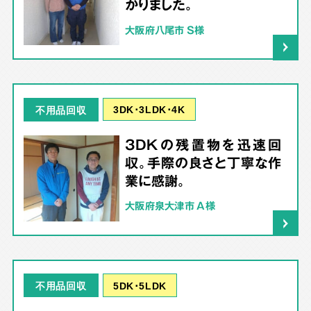
かりました。
大阪府八尾市 S様
3DK･3LDK･4K
不用品回収
3DKの残置物を迅速回
収。手際の良さと丁寧な作
業に感謝。
大阪府泉大津市 A様
5DK･5LDK
不用品回収