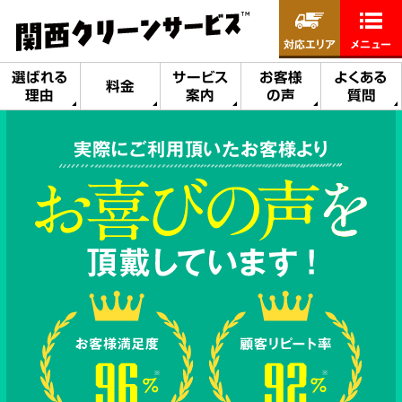
対応エリア
メニュー
選ばれる
サービス
お客様
よくある
料金
理由
案内
の声
質問
実際にご利用頂いたお客様より