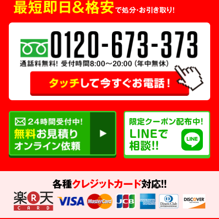
最短即日＆格安
で処分・お引き取り！
各種
クレジットカード
対応!!