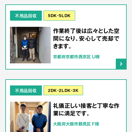
5DK･5LDK
不用品回収
作業終了後は広々とした空
間になり、安心して売却で
きます。
京都府京都市西京区 U様
2DK･2LDK･3K
不用品回収
礼儀正しい接客と丁寧な作
業に満足です。
大阪府大阪市鶴見区 F様