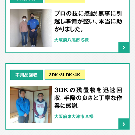
プロの技に感動！無事に引
越し準備が整い、本当に助
かりました。
大阪府八尾市 S様
3DK･3LDK･4K
不用品回収
3DKの残置物を迅速回
収。手際の良さと丁寧な作
業に感謝。
大阪府泉大津市 A様