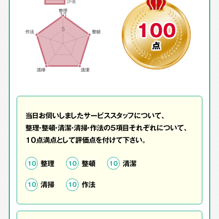
100
点
当日お伺いしましたサービススタッフについて、
整理・整頓・清潔・清掃・作法の5項目それぞれについて、
10点満点として評価点を付けて下さい。
整理
整頓
清潔
10
10
10
清掃
作法
10
10