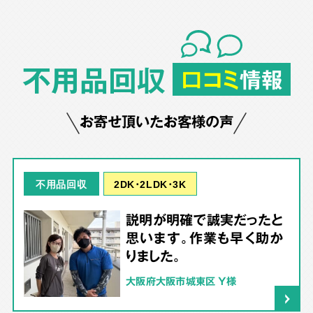
不用品回収
口コミ
情報
お寄せ頂いたお客様の声
2DK･2LDK･3K
不用品回収
説明が明確で誠実だったと
思います。作業も早く助か
りました。
大阪府大阪市城東区 Y様