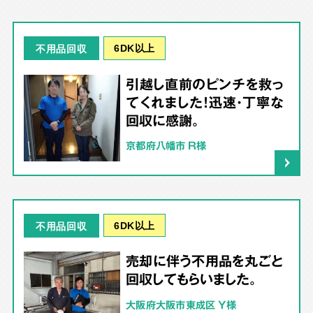
6DK以上
不用品回収
引越し直前のピンチを救っ
てくれました！迅速・丁寧な
回収に感謝。
京都府八幡市 R様
6DK以上
不用品回収
売却に伴う不用品を丸ごと
回収してもらいました。
大阪府大阪市東成区 Y様