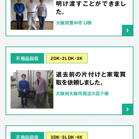
明け渡すことができまし
た。
大阪府豊中市 U様
2DK･2LDK･3K
不用品回収
退去前の片付けと家電買
取を依頼しました。
大阪府大阪市西淀川区 F様
3DK･3LDK･4K
不用品回収