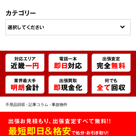
カテゴリー
対応エリア
電話一本
出張査定
近畿
一円
即日
対応
完全
無料
業界最大手
出張買取
何でも
明朗
会計
即
現金化
全て
回収
不用品回収
記事コラム
事故物件
出張お見積もり、出張査定すべて無料!!
最短即日＆格安
で処分・お引き取り！