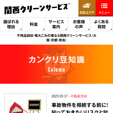
対応エリア
メニュー
選ばれる
サービス
お客様
よくある
料金
理由
案内
の声
質問
不用品回収・粗大ごみの事なら関西クリーンサービス（大
阪・京都・奈良）
カンクリ豆知識
Column
2023.03.17
不動産売却
事故物件を相続する前に！
知っておきたいリスクと対