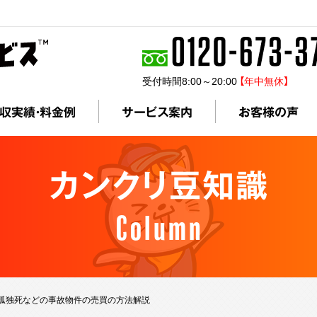
受付時間8:00～20:00
【年中無休】
収実績・料金例
サービス案内
お客様の声
カンクリ豆知識
Column
孤独死などの事故物件の売買の方法解説