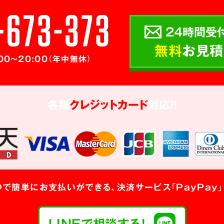
24時間受付
無料
お見積
00～20:00（年中無休）
各種
クレジットカード
対応!!
つで簡単にお支払いができる、決済サービス「PayPay」
LINEで相談する!