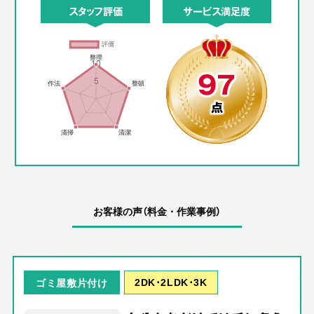
スタッフ評価
サービス満足度
97
点
お客様の声（料金・作業事例）
2DK･2LDK･3K
ゴミ屋敷片付け