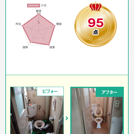
95
点
ビフォー
アフター