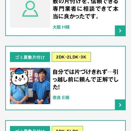
敷の片付けを、信頼できる
専門業者に相談できて本
当に良かったです。
大阪 H様
2DK･2LDK･3K
ゴミ屋敷片付け
自分では片づけきれず…引
っ越し前に頼んで正解でし
た！
奈良 E様
5DK･5LDK