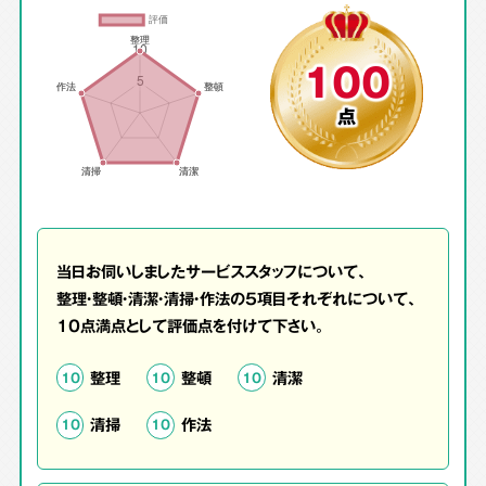
100
点
当日お伺いしましたサービススタッフについて、
整理・整頓・清潔・清掃・作法の5項目それぞれについて、
10点満点として評価点を付けて下さい。
整理
整頓
清潔
10
10
10
清掃
作法
10
10