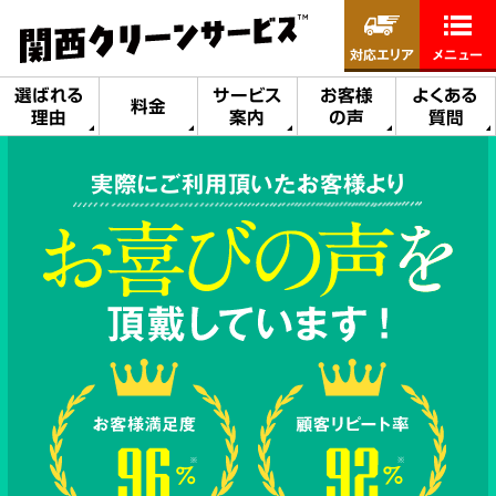
対応エリア
メニュー
選ばれる
サービス
お客様
よくある
料金
理由
案内
の声
質問
実際にご利用頂いたお客様より