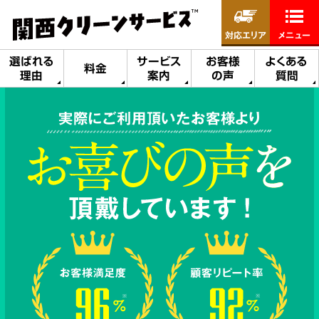
対応エリア
メニュー
選ばれる
サービス
お客様
よくある
料金
理由
案内
の声
質問
実際にご利用頂いたお客様より