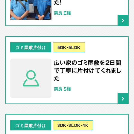
た！
奈良 E様
5DK･5LDK
ゴミ屋敷片付け
広い家のゴミ屋敷を2日間
で丁寧に片付けてくれまし
た
奈良 S様
3DK･3LDK･4K
ゴミ屋敷片付け