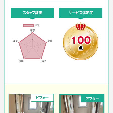
スタッフ評価
サービス満足度
100
点
ビフォー
アフター