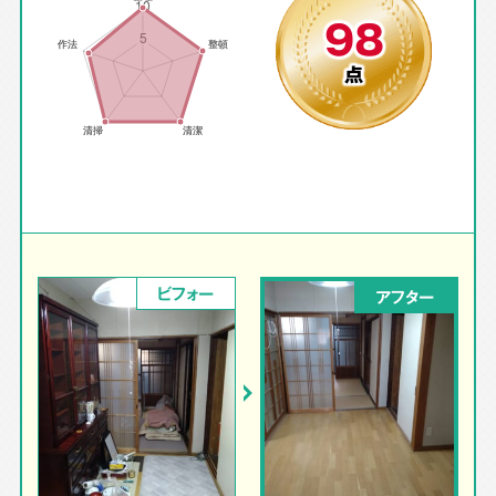
98
点
ビフォー
アフター