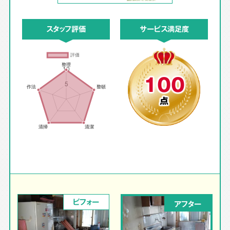
スタッフ評価
サービス満足度
100
点
ビフォー
アフター