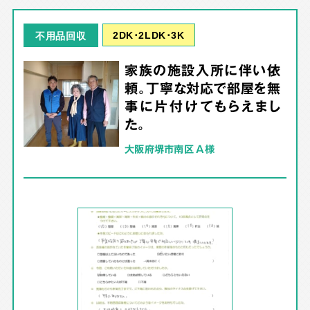
2DK･2LDK･3K
不用品回収
家族の施設入所に伴い依
頼。丁寧な対応で部屋を無
事に片付けてもらえまし
た。
大阪府堺市南区 A様