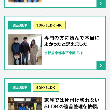
3DK･3LDK･4K
遺品整理
専門の方に頼んで本当に
よかったと思えました。
京都府京都市下京区 E様
5DK･5LDK
遺品整理
家族では片付け切れない
5LDKの遺品整理を依頼。