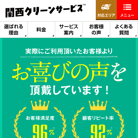
対応エリア
メニュー
選ばれる
サービス
お客様
よくある
料金
理由
案内
の声
質問
実際にご利用頂いたお客様より