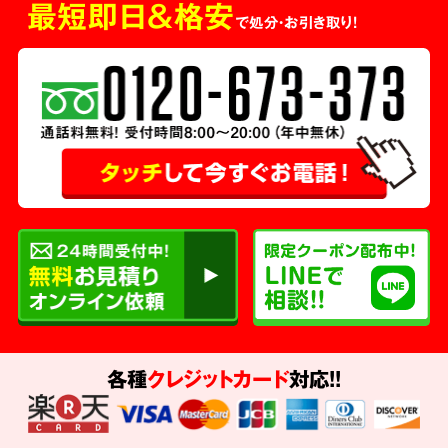
最短即日＆格安
で処分・お引き取り！
各種
クレジットカード
対応!!