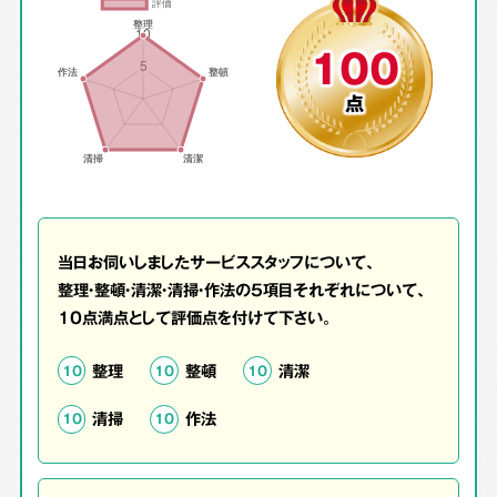
100
点
当日お伺いしましたサービススタッフについて、
整理・整頓・清潔・清掃・作法の5項目それぞれについて、
10点満点として評価点を付けて下さい。
整理
整頓
清潔
10
10
10
清掃
作法
10
10