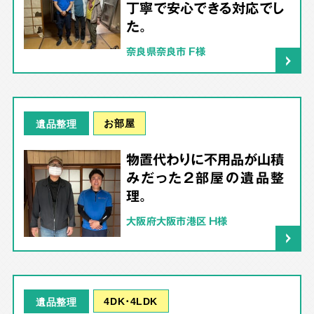
丁寧で安心できる対応でし
た。
奈良県奈良市 F様
お部屋
遺品整理
物置代わりに不用品が山積
みだった2部屋の遺品整
理。
大阪府大阪市港区 H様
4DK･4LDK
遺品整理