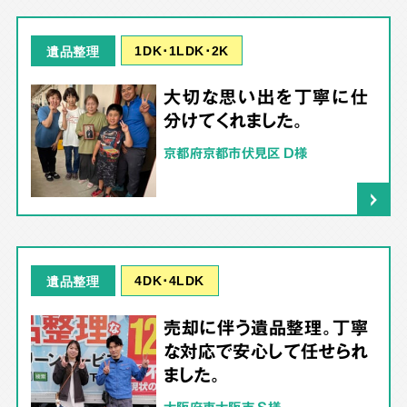
1DK･1LDK･2K
遺品整理
大切な思い出を丁寧に仕
分けてくれました。
京都府京都市伏見区 D様
4DK･4LDK
遺品整理
売却に伴う遺品整理。丁寧
な対応で安心して任せられ
ました。
大阪府東大阪市 S様