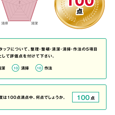
100
点
タッフについて、整理・整頓・清潔・清掃・作法の5項目
として評価点を付けて下さい。
清潔
清掃
作法
10
10
100
は100点満点中、何点でしょうか。
点