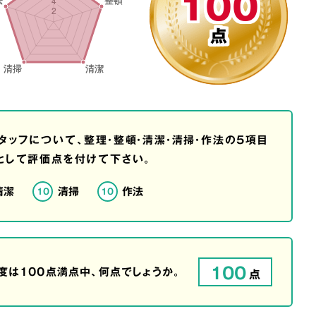
100
点
タッフについて、整理・整頓・清潔・清掃・作法の5項目
として評価点を付けて下さい。
清潔
清掃
作法
10
10
100
は100点満点中、何点でしょうか。
点