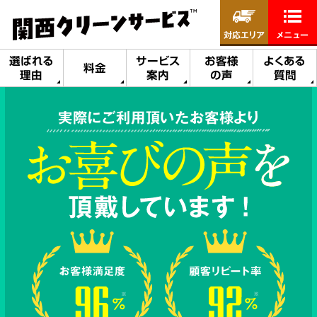
対応エリア
メニュー
選ばれる
サービス
お客様
よくある
料金
理由
案内
の声
質問
実際にご利用頂いたお客様より