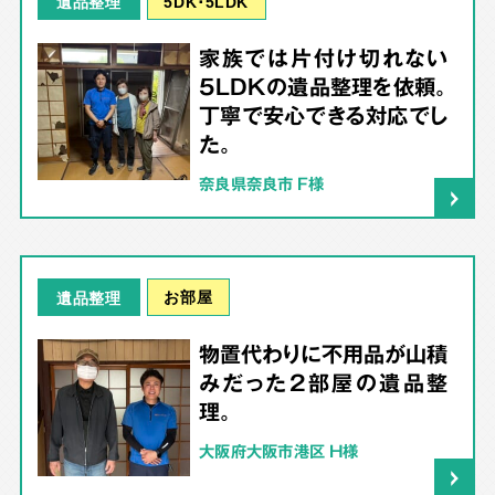
5DK･5LDK
遺品整理
家族では片付け切れない
5LDKの遺品整理を依頼。
丁寧で安心できる対応でし
た。
奈良県奈良市 F様
お部屋
遺品整理
物置代わりに不用品が山積
みだった2部屋の遺品整
理。
大阪府大阪市港区 H様