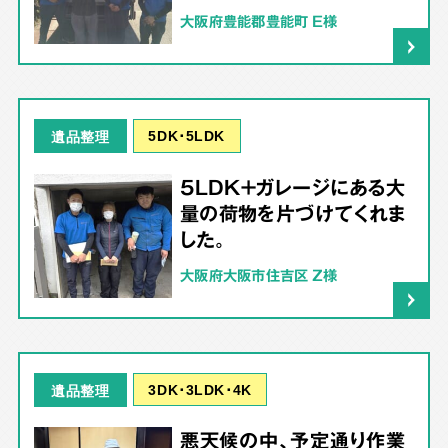
大阪府豊能郡豊能町 E様
5DK･5LDK
遺品整理
5LDK＋ガレージにある大
量の荷物を片づけてくれま
した。
大阪府大阪市住吉区 Z様
3DK･3LDK･4K
遺品整理
悪天候の中、予定通り作業