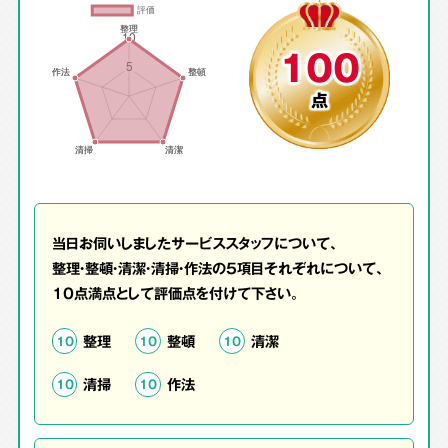
100
点
当日お伺いしましたサービススタッフについて、
整理・整頓・清潔・清掃・作法の5項目それぞれについて、
10点満点として評価点を付けて下さい。
整理
整頓
清潔
10
10
10
清掃
作法
10
10