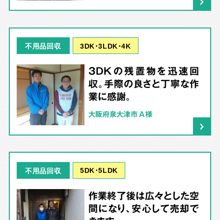
3DK･3LDK･4K
不用品回収
3DKの残置物を迅速回
収。手際の良さと丁寧な作
業に感謝。
大阪府泉大津市 A様
5DK･5LDK
不用品回収
作業終了後は広々とした空
間になり、安心して売却で