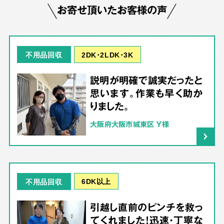
お寄せ頂いたお客様の声
2DK･2LDK･3K
不用品回収
説明が明確で誠実だったと
思います。作業も早く助か
りました。
大阪府大阪市城東区 Y様
6DK以上
不用品回収
引越し直前のピンチを救っ
てくれました！迅速・丁寧な