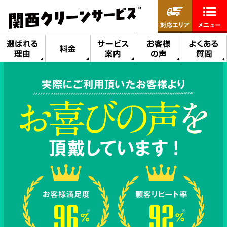
対応エリア
メニュー
選ばれる
サービス
お客様
よくある
料金
理由
案内
の声
質問
実際にご利用頂いたお客様より