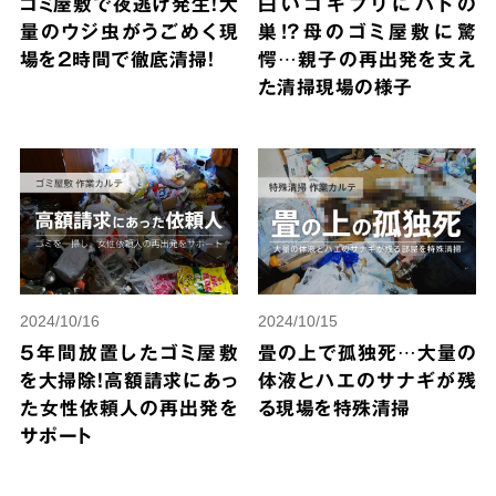
ゴミ屋敷で夜逃げ発生！大
白いゴキブリにハトの
量のウジ虫がうごめく現
巣!?母のゴミ屋敷に驚
場を2時間で徹底清掃！
愕…親子の再出発を支え
た清掃現場の様子
2024/10/16
2024/10/15
5年間放置したゴミ屋敷
畳の上で孤独死…大量の
を大掃除！高額請求にあっ
体液とハエのサナギが残
た女性依頼人の再出発を
る現場を特殊清掃
サポート