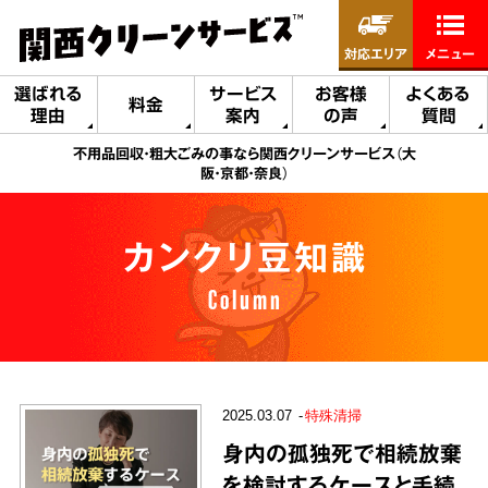
対応エリア
メニュー
選ばれる
サービス
お客様
よくある
料金
理由
案内
の声
質問
不用品回収・粗大ごみの事なら関西クリーンサービス（大
阪・京都・奈良）
カンクリ豆知識
Column
2025.03.07
特殊清掃
身内の孤独死で相続放棄
を検討するケースと手続