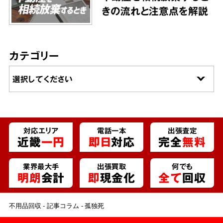
きの流れと注意点を解説
カテゴリー
対応エリア
電話一本
出張査定
近畿
一円
即日
対応
完全
無料
業界最大手
出張買取
何でも
明朗
会計
即
現金化
全て
回収
不用品回収
記事コラム
孤独死