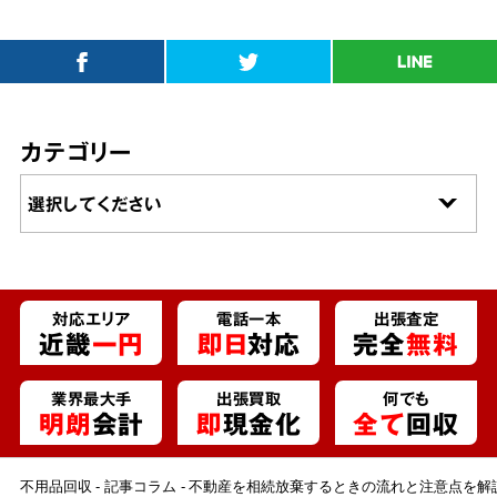
カテゴリー
対応エリア
電話一本
出張査定
近畿
一円
即日
対応
完全
無料
業界最大手
出張買取
何でも
明朗
会計
即
現金化
全て
回収
不用品回収
記事コラム
不動産を相続放棄するときの流れと注意点を解