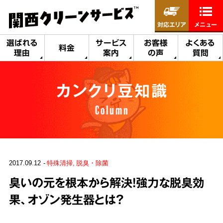
対応エリア
メニュー
選ばれる
サービス
お客様
よくある
料金
理由
案内
の声
質問
カンクリ豆知識
Column
2017.09.12
特殊清掃
脱臭・除菌
臭いの元を根本から解決！強力な脱臭効
果、オゾン発生器とは？