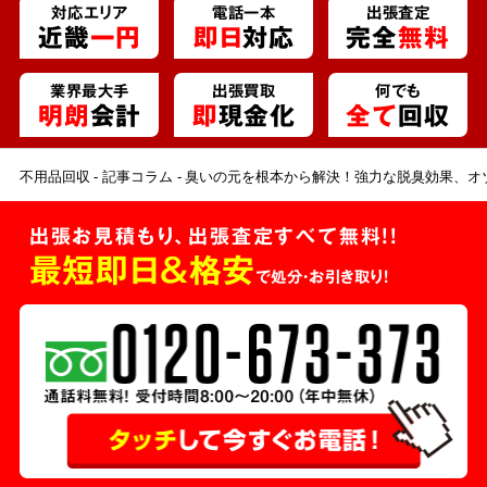
対応エリア
電話一本
出張査定
近畿
一円
即日
対応
完全
無料
業界最大手
出張買取
何でも
明朗
会計
即
現金化
全て
回収
不用品回収
記事コラム
臭いの元を根本から解決！強力な脱臭効果、オ
出張お見積もり、出張査定すべて無料!!
最短即日＆格安
で処分・お引き取り！