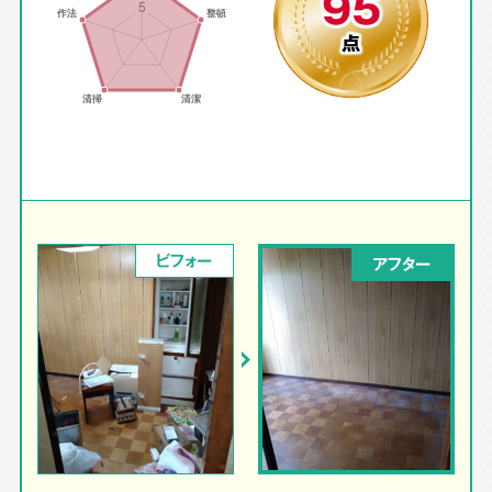
95
点
ビフォー
アフター