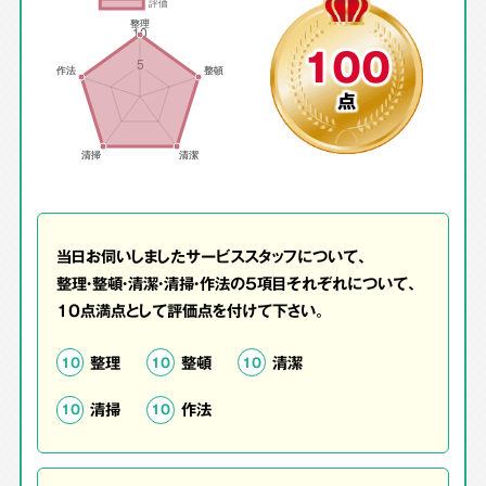
100
点
当日お伺いしましたサービススタッフについて、
整理・整頓・清潔・清掃・作法の5項目それぞれについて、
10点満点として評価点を付けて下さい。
整理
整頓
清潔
10
10
10
清掃
作法
10
10