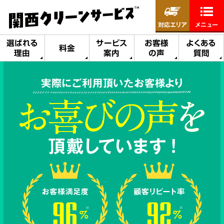
対応エリア
メニュー
選ばれる
サービス
お客様
よくある
料金
理由
案内
の声
質問
実際にご利用頂いたお客様より