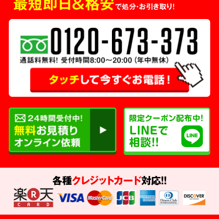
最短即日＆格安
で処分・お引き取り！
各種
クレジットカード
対応!!