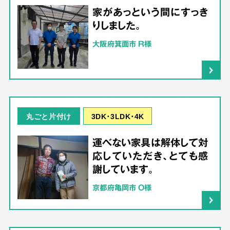
家があっという間にすっき
りしました。
大阪府箕面市 R様
3DK･3LDK･4K
丸ごと片付け
運べない家具は解体して対
応していただき、とても感
謝しています。
京都府亀岡市 O様