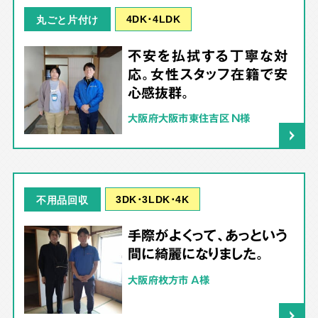
4DK･4LDK
丸ごと片付け
不安を払拭する丁寧な対
応。女性スタッフ在籍で安
心感抜群。
大阪府大阪市東住吉区 N様
3DK･3LDK･4K
不用品回収
手際がよくって、あっという
間に綺麗になりました。
大阪府枚方市 A様