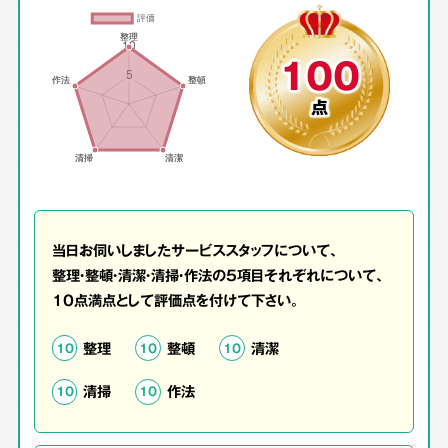
100
点
当日お伺いしましたサービススタッフについて、
整理・整頓・清潔・清掃・作法の5項目それぞれについて、
10点満点として評価点を付けて下さい。
整理
整頓
清潔
10
10
10
清掃
作法
10
10