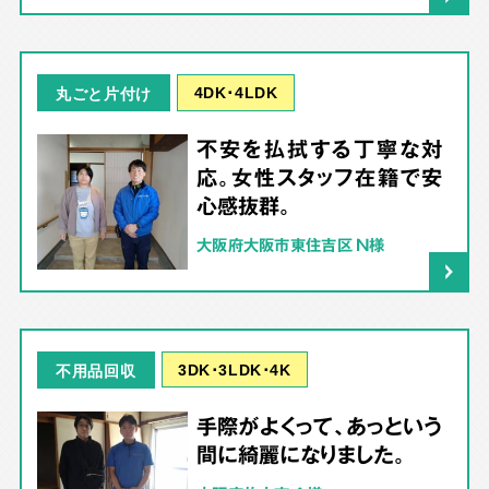
4DK･4LDK
丸ごと片付け
不安を払拭する丁寧な対
応。女性スタッフ在籍で安
心感抜群。
大阪府大阪市東住吉区 N様
3DK･3LDK･4K
不用品回収
手際がよくって、あっという
間に綺麗になりました。