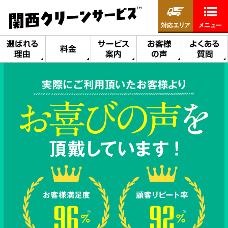
対応エリア
メニュー
選ばれる
サービス
お客様
よくある
料金
理由
案内
の声
質問
実際にご利用頂いたお客様より