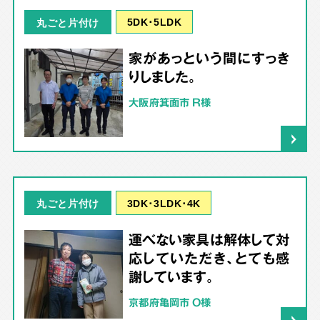
5DK･5LDK
丸ごと片付け
家があっという間にすっき
りしました。
大阪府箕面市 R様
3DK･3LDK･4K
丸ごと片付け
運べない家具は解体して対
応していただき、とても感
謝しています。
京都府亀岡市 O様