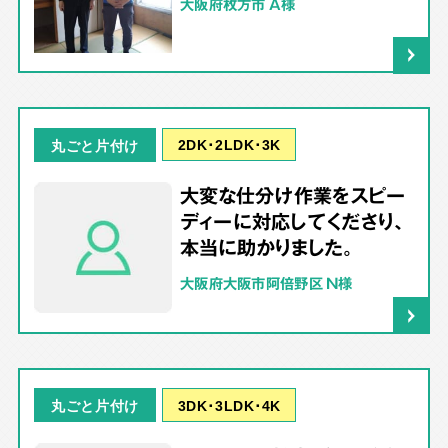
大阪府枚方市 A様
2DK･2LDK･3K
丸ごと片付け
大変な仕分け作業をスピー
ディーに対応してくださり、
本当に助かりました。
大阪府大阪市阿倍野区 N様
3DK･3LDK･4K
丸ごと片付け