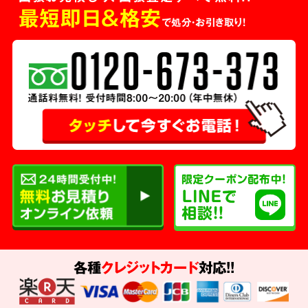
最短即日＆格安
で処分・お引き取り！
各種
クレジットカード
対応!!