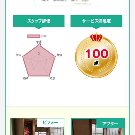
スタッフ評価
サービス満足度
100
点
ビフォー
アフター