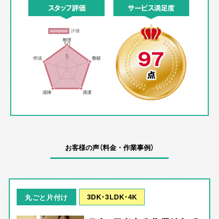
スタッフ評価
サービス満足度
97
点
お客様の声（料金・作業事例）
3DK･3LDK･4K
丸ごと片付け