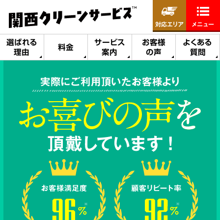
対応エリア
メニュー
選ばれる
サービス
お客様
よくある
料金
理由
案内
の声
質問
実際にご利用頂いたお客様より