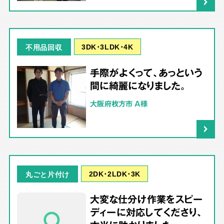
3DK･3LDK･4K
不用品回収
手際がよくって、あっという
間に綺麗になりました。
大阪府枚方市 A様
2DK･2LDK･3K
丸ごと片付け
大変な仕分け作業をスピー
ディーに対応してくださり、