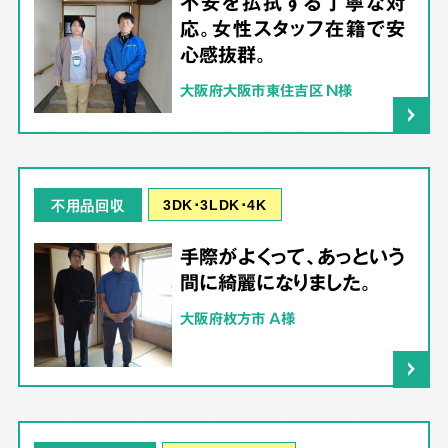
不安を払拭する丁寧な対
応。女性スタッフ在籍で安
心感抜群。
大阪府大阪市東住吉区 N様
3DK･3LDK･4K
不用品回収
手際がよくって、あっという
間に綺麗になりました。
大阪府枚方市 A様