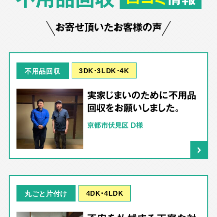
お寄せ頂いたお客様の声
3DK･3LDK･4K
不用品回収
実家じまいのために不用品
回収をお願いしました。
京都市伏見区 D様
4DK･4LDK
丸ごと片付け