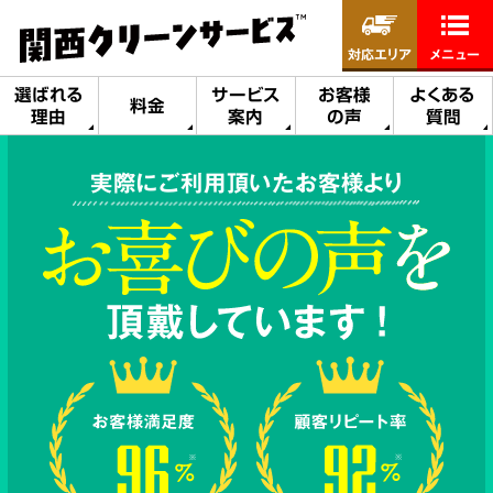
対応エリア
メニュー
選ばれる
サービス
お客様
よくある
料金
理由
案内
の声
質問
実際にご利用頂いたお客様より